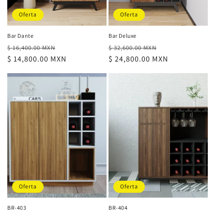
Oferta
Oferta
Bar Dante
Bar Deluxe
Precio
Precio
Precio
Precio
$ 16,400.00 MXN
$ 32,600.00 MXN
habitual
$ 14,800.00 MXN
de
habitual
$ 24,800.00 MXN
de
oferta
oferta
Oferta
Oferta
BR-403
BR-404